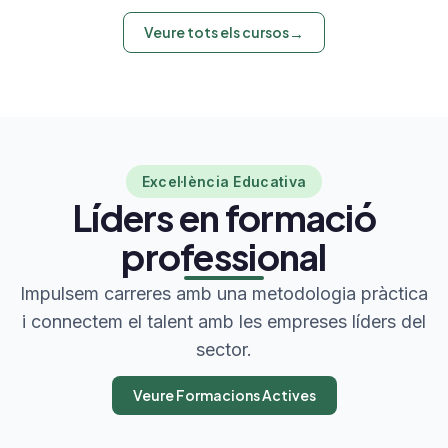
Presencial
Sant Hilari Sacalm
Veure tots els cursos
→
Inici: Setembre 2026
9:00 - 14:00
180 hores
→
Veure curs
Excel·lència Educativa
Líders en formació
professional
Impulsem carreres amb una metodologia pràctica
i connectem el talent amb les empreses líders del
sector.
Veure Formacions Actives