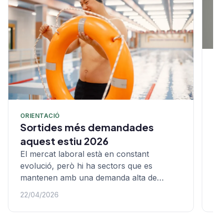
A
G
f
a
ORIENTACIÓ
A
Sortides més demandades
q
aquest estiu 2026
ob
El mercat laboral està en constant
evolució, però hi ha sectors que es
mantenen amb una demanda alta de
professionals…
22/04/2026
1