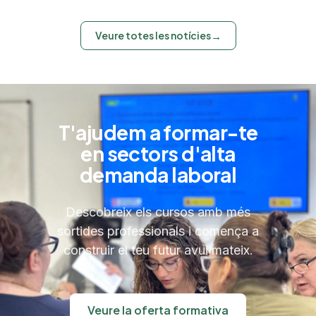
Veure totes les notícies
→
T'ajudem a formar-te
en sectors d'alta
demanda laboral
Descobreix els cursos amb més
sortides professionals i comença a
construir el teu futur avui mateix.
Veure la oferta formativa