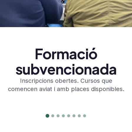
Formació
subvencionada
Inscripcions obertes. Cursos que
comencen aviat i amb places disponibles.
B1 Anglès a Sant Hilari Sacalm
NOU INICI
B1 Anglès a Sant Hilari Sacalm
Inscriu-te
→