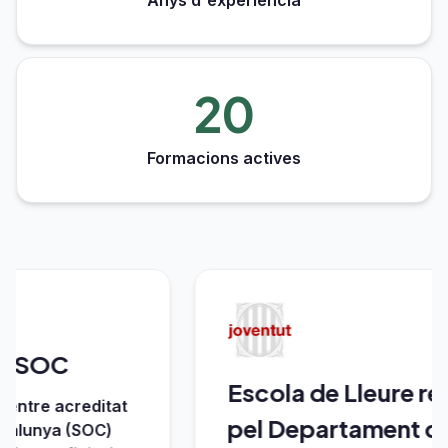
Anys d'experiència
20
Formacions actives
OC
Escola de Lleure reco
 acreditat
pel Departament de Jo
ya (SOC)