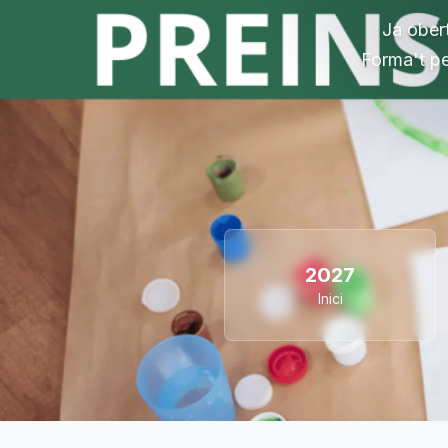
Ja obert
Forma't per
2027
Inici