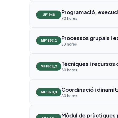
Programació, execució
UF1948
70 hores
Processos grupals i edu
MF1867_2
30 hores
Tècniques i recursos d
MF1868_2
60 hores
Coordinació i dinamit
MF1870_3
80 hores
Mòdul de pràctiques p
MP0410