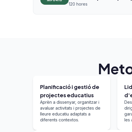
120 hores
Meto
Planificació i gestió de
Li
projectes educatius
d'
Aprèn a dissenyar, organitzar i
Des
avaluar activitats i projectes de
diri
lleure educatiu adaptats a
gar
diferents contextos.
les 