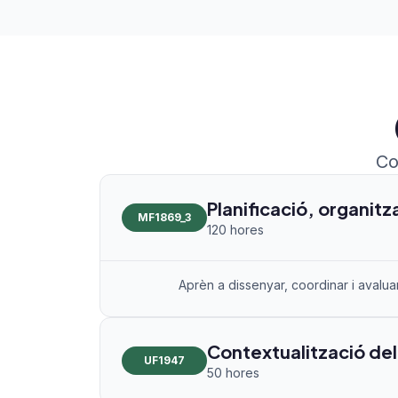
Co
Planificació, organitza
MF1869_3
120 hores
Aprèn a dissenyar, coordinar i avaluar
Contextualització del l
UF1947
50 hores