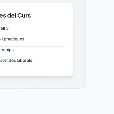
es del Curs
ell 3
 i pràctiques
 equips
sortides laborals