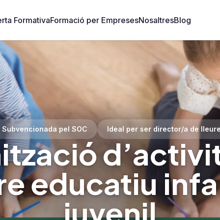
rta Formativa
Formació per Empreses
Nosaltres
Blog
 Subvencionada pel SOC
Ideal per ser director/a de lleure
tzació d’activi
re educatiu infan
juvenil