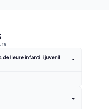
s
ure
e lleure infantil i juvenil