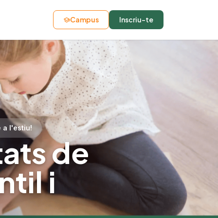
Campus
Inscriu-te
 a l'estiu!
tats de
til i