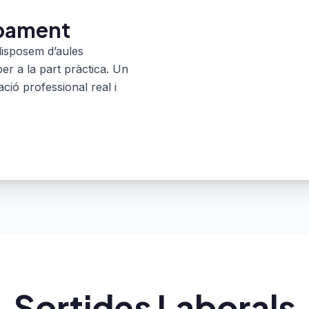
uipament
disposem d’aules
per a la part pràctica. Un
ió professional real i
Sortides Laborals