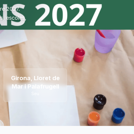
ure 2027.
es, escoles,
Girona, Lloret de
Mar i Palafrugell
Seu